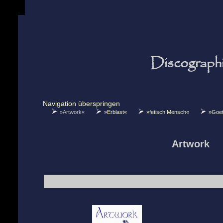
Discograph
Navigation überspringen
»Artwork«
»Erblast«
»fetisch:Mensch«
»Goet
Artwork