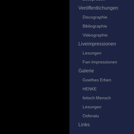
Veröffentlichungen
Discographie
Bibliographie
Videographie
Liveimpressionen
Lesungen
Fan-Impressionen
Galerie
Goethes Erben
HENKE
fetisch:Mensch
Lesungen
Osferatu
Links