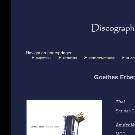
Discograph
Navigation überspringen
»Artwork«
»Erblast«
»fetisch:Mensch«
»Goet
Goethes Erbe
Titel
Sitz der 
Art der V
MCD