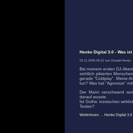
Henke Digital 3.0 - Was is
05.11.2008 08:22 von Oswald Henke
Bei meinem ersten DJ-Abente
sichtlich pikierten Menschen
gerade "Coldplay". Meine A
tun? Was hat "Agonoize" mit
Der Mann verschwand wortl
darauf wusste.
Ist Gothic inzwischen wirkl
Texten?
Weiterlesen …
Henke Digital 3.0 