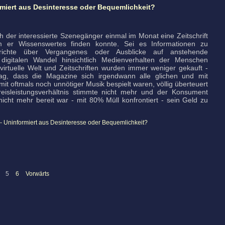
ormiert aus Desinteresse oder Bequemlichkeit?
ch der interessierte Szenegänger einmal im Monat eine Zeitschrift
 er Wissenswertes finden konnte. Sei es Informationen zu
Berichte über Vergangenes oder Ausblicke auf anstehende
digitalen Wandel hinsichtlich Medienverhalten der Menschen
 virtuelle Welt und Zeitschriften wurden immer weniger gekauft -
lag, dass die Magazine sich irgendwann alle glichen und mit
it oftmals noch unnötiger Musik bespielt waren, völlig überteuert
isleistungsverhältnis stimmte nicht mehr und der Konsument
icht mehr bereit war - mit 80% Müll konfrontiert - sein Geld zu
 - Uninformiert aus Desinteresse oder Bequemlichkeit?
5
6
Vorwärts