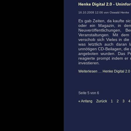
Henke Digital 2.0 - Uninf
16.10.2008 12:06 von Oswald Henke
Es gab Zeiten, da kaufte si
oder ein Magazin, in dem
Neuveröffentlichungen, 
Veranstaltungen. Mit dem 
verschob sich Vieles in die
was letztlich auch daran 
unnötigen CD-Beilagen, die m
angeboten wurden. Das Pre
reagierte prompt indem er n
investieren.
Weiterlesen …
Henke Digital 2.0
Seite 5 von 6
« Anfang
Zurück
1
2
3
4