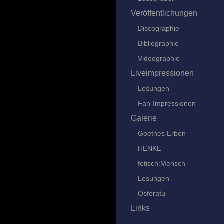
Veröffentlichungen
Discographie
Bibliographie
Videographie
Liveimpressionen
Lesungen
Fan-Impressionen
Galerie
Goethes Erben
HENKE
fetisch:Mensch
Lesungen
Osferatu
Links