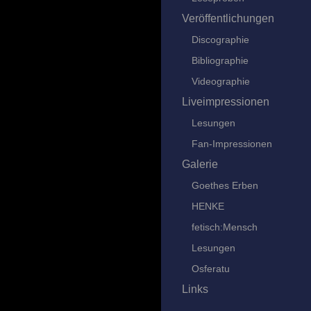
Veröffentlichungen
Discographie
Bibliographie
Videographie
Liveimpressionen
Lesungen
Fan-Impressionen
Galerie
Goethes Erben
HENKE
fetisch:Mensch
Lesungen
Osferatu
Links