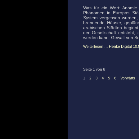
Was für ein Wort: Anomie..
Phänomen in Europas Städ
System vergessen wurden, 
brennende Häuser, geplünd
arabischen Städten beginnt
der Gesellschaft entsteht
werden kann. Gewalt von Se
Weiterlesen …
Henke Digital 10
Seite 1 von 6
1
2
3
4
5
6
Vorwärts